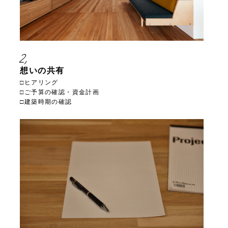
2,
想いの共有
□ヒアリング
□ご予算の確認・資金計画
□建築時期の確認