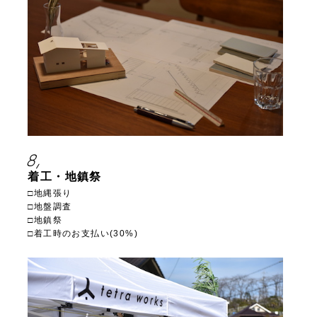
8,
着工・地鎮祭
□地縄張り
□地盤調査
□地鎮祭
□着工時のお支払い(30%)