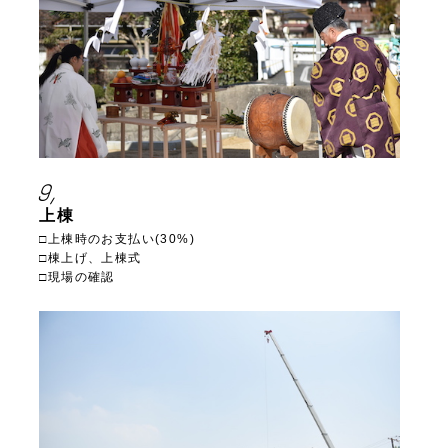
9,
上棟
□上棟時のお支払い(30%)
□棟上げ、上棟式
□現場の確認